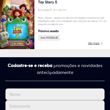
Toy Story 5
Animação
01 h 40 min
6
Buzz, Woody, Jessie e os demais brinquedos tradicionais são
desafiados pela nova obsessão das crianças do século XXI: os
dispositivos eletrônicos.
Próxima sessão
Sala 5
15:50
DUB
Ver mais
Cadastre-se e receba
promoções e novidades
antecipadamente