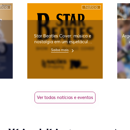
tícia
Notícia
e
Star Beatles Cover: música e
Arg
nostalgia em um espetáculo
gratuito
Saiba mais
Ver todas notícias e eventos