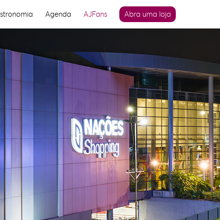
stronomia
Agenda
AJFans
Abra uma loja