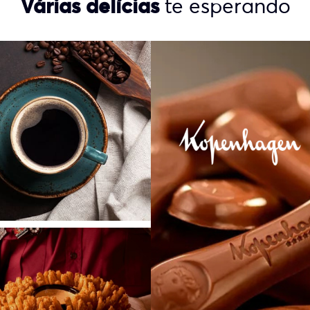
Várias delícias
te esperando