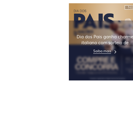
No
Dia dos Pais ganha charm
italiano com sorteio de
scooters Motorino pela
Saiba mais
Almeida Junior