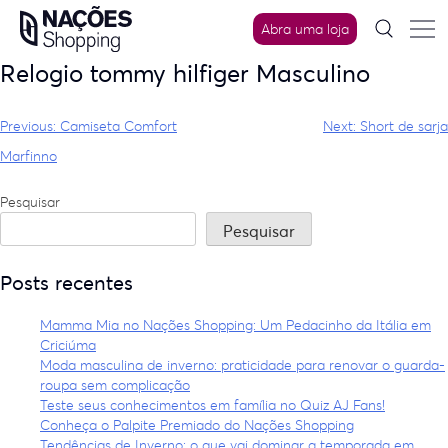
Skip
Abra uma loja
to
content
Relogio tommy hilfiger Masculino
Navegação
Previous:
Camiseta Comfort
Next:
Short de sarja
de
Marfinno
Post
Pesquisar
Pesquisar
Posts recentes
Mamma Mia no Nações Shopping: Um Pedacinho da Itália em
Criciúma
Moda masculina de inverno: praticidade para renovar o guarda-
roupa sem complicação
Teste seus conhecimentos em família no Quiz AJ Fans!
Conheça o Palpite Premiado do Nações Shopping
Tendências de Inverno: o que vai dominar a temporada em