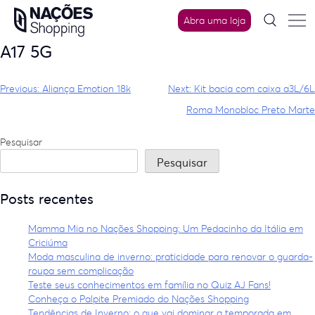
Skip
Abra uma loja
to
content
A17 5G
Navegação
Previous:
Aliança Emotion 18k
Next:
Kit bacia com caixa a3L/6L
de
Roma Monobloc Preto Marte
Post
Pesquisar
Pesquisar
Posts recentes
Mamma Mia no Nações Shopping: Um Pedacinho da Itália em
Criciúma
Moda masculina de inverno: praticidade para renovar o guarda-
roupa sem complicação
Teste seus conhecimentos em família no Quiz AJ Fans!
Conheça o Palpite Premiado do Nações Shopping
Tendências de Inverno: o que vai dominar a temporada em