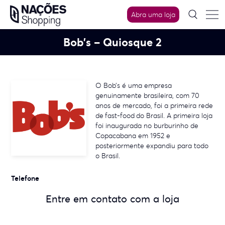
Skip
Abra uma loja
to
content
Bob’s – Quiosque 2
O Bob’s é uma empresa
genuinamente brasileira, com 70
anos de mercado, foi a primeira rede
de fast-food do Brasil. A primeira loja
foi inaugurada no burburinho de
Copacabana em 1952 e
posteriormente expandiu para todo
o Brasil.
Telefone
Entre em contato com a loja