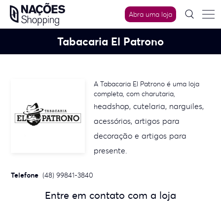
Skip
Abra uma loja
to
content
Tabacaria El Patrono
A Tabacaria El Patrono é uma loja
completa, com charutaria,
eadshop, c
utelaria, n
arguiles,
h
acessórios, a
rtigos para
decoração e a
rtigos para
presente.
Telefone
(48) 99841-3840
Entre em contato com a loja