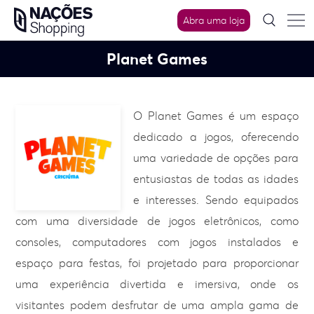
Skip
Abra uma loja
to
content
Planet Games
O Planet Games é um espaço
dedicado a jogos, oferecendo
uma variedade de opções para
entusiastas de todas as idades
e interesses. Sendo equipados
com uma diversidade de jogos eletrônicos, como
consoles, computadores com jogos instalados e
espaço para festas, foi projetado para proporcionar
uma experiência divertida e imersiva, onde os
visitantes podem desfrutar de uma ampla gama de