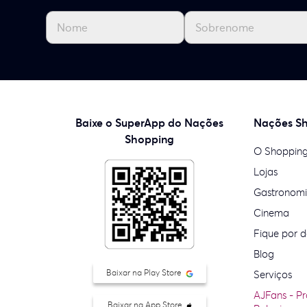
Baixe o SuperApp do Nações
Nações S
Shopping
O Shoppin
Lojas
Gastronom
Cinema
Fique por d
Blog
Baixar na Play Store
Serviços
AJFans - P
Baixar na App Store