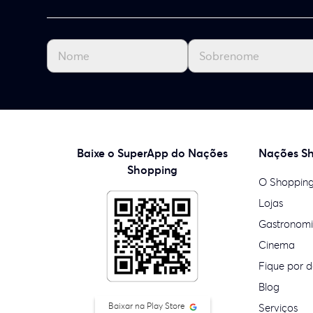
Baixe o SuperApp do Nações
Nações S
Shopping
O Shoppin
Lojas
Gastronom
Cinema
Fique por d
Blog
Baixar na Play Store
Serviços