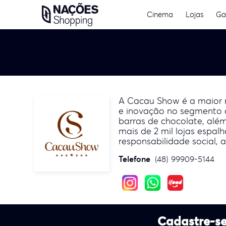
Skip
Cinema
Lojas
Ga
to
content
A Cacau Show é a maior r
e inovação no segmento 
barras de chocolate, alé
mais de 2 mil lojas espa
responsabilidade social, 
Telefone
(48) 99909-5144
Cadastre-se