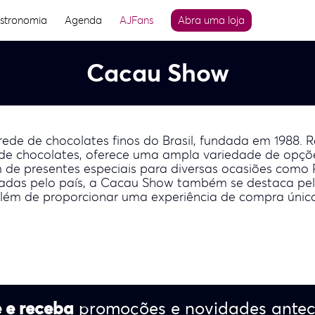
stronomia
Agenda
AJFans
Abra uma loja
Cacau Show
ede de chocolates finos do Brasil, fundada em 1988. 
de chocolates, oferece uma ampla variedade de opçõ
m de presentes especiais para diversas ocasiões com
lhadas pelo país, a Cacau Show também se destaca pe
além de proporcionar uma experiência de compra única 
 e receba
promoções e novidades ante