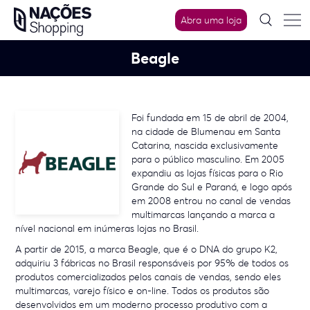
Skip
Abra uma loja
to
content
Beagle
Foi fundada em 15 de abril de 2004,
na cidade de Blumenau em Santa
Catarina, nascida exclusivamente
para o público masculino. Em 2005
expandiu as lojas físicas para o Rio
Grande do Sul e Paraná, e logo após
em 2008 entrou no canal de vendas
multimarcas lançando a marca a
nível nacional em inúmeras lojas no Brasil.
A partir de 2015, a marca Beagle, que é o DNA do grupo K2,
adquiriu 3 fábricas no Brasil responsáveis por 95% de todos os
produtos comercializados pelos canais de vendas, sendo eles
multimarcas, varejo físico e on-line. Todos os produtos são
desenvolvidos em um moderno processo produtivo com a