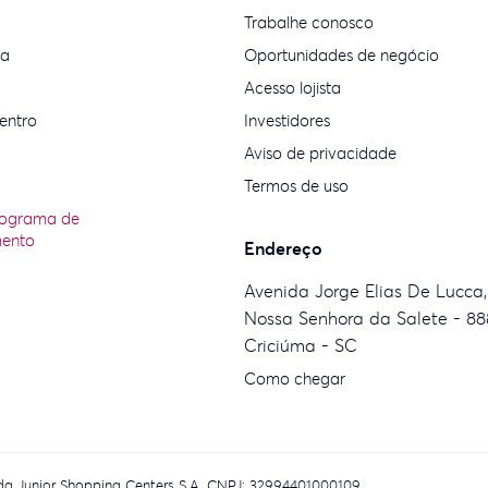
Trabalhe conosco
ia
Oportunidades de negócio
Acesso lojista
entro
Investidores
Aviso de privacidade
Termos de uso
rograma de
mento
Endereço
Avenida Jorge Elias De Lucca,
Nossa Senhora da Salete - 88
Criciúma - SC
Como chegar
eida Junior Shopping Centers S.A. CNPJ: 32994401000109.