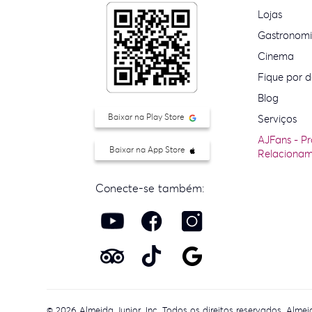
Lojas
Gastronom
Cinema
Fique por d
Blog
Baixar na Play Store
Serviços
AJFans - P
Baixar na App Store
Relaciona
Conecte-se também:
© 2026 Almeida Junior, Inc. Todos os direitos reservados. Alm