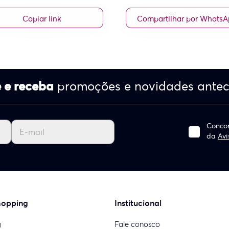
Copiar link
Compartilhar por Whats
 e receba
promoções e novidades ante
Concor
da
Avi
hopping
Institucional
g
Fale conosco