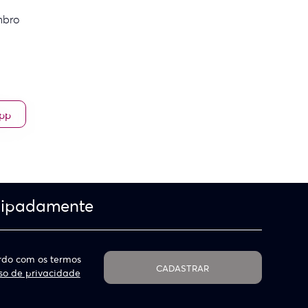
mbro
App
cipadamente
do com os termos
CADASTRAR
so de privacidade