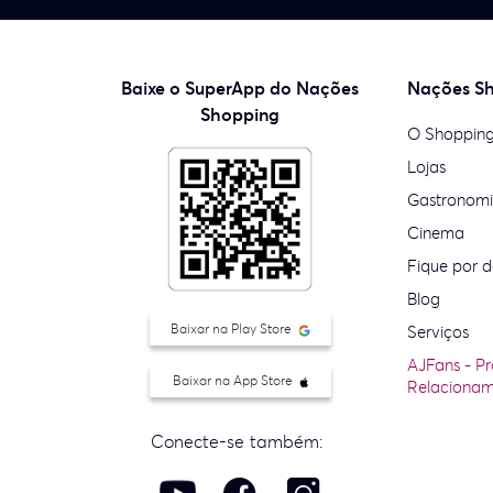
Baixe o SuperApp do Nações
Nações S
Shopping
O Shoppin
Lojas
Gastronom
Cinema
Fique por d
Blog
Baixar na Play Store
Serviços
AJFans - P
Baixar na App Store
Relaciona
Conecte-se também: