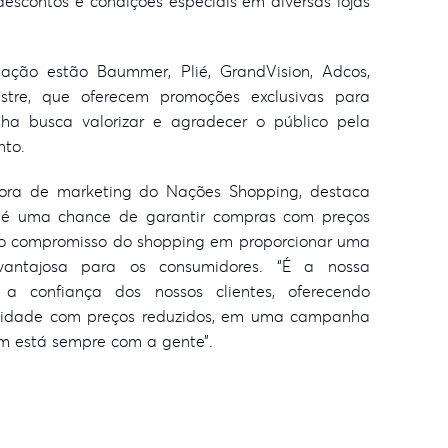
escontos e condições especiais em diversas lojas
 ação estão Baummer, Plié, GrandVision, Adcos,
tre, que oferecem promoções exclusivas para
a busca valorizar e agradecer o público pela
nto.
adora de marketing do Nações Shopping, destaca
é uma chance de garantir compras com preços
o o compromisso do shopping em proporcionar uma
vantajosa para os consumidores. “É a nossa
r a confiança dos nossos clientes, oferecendo
alidade com preços reduzidos, em uma campanha
m está sempre com a gente”.