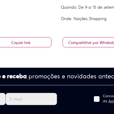
Quando: De 9 a 15 de sete
Onde: Nações Shopping
Copiar link
Compartilhar por Whats
 e receba
promoções e novidades ante
Concor
da
Avi