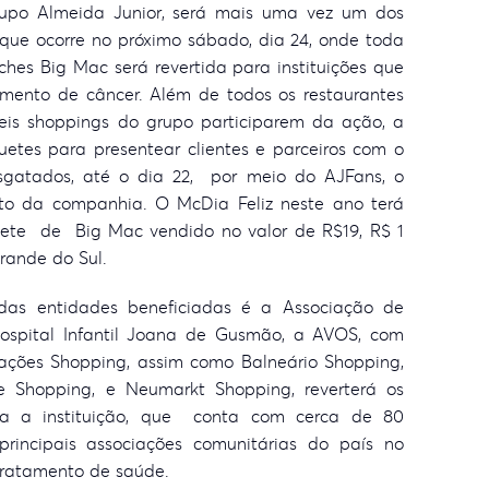
upo Almeida Junior, será mais uma vez um dos
 que ocorre no próximo sábado, dia 24, onde toda
hes Big Mac será revertida para instituições que
mento de câncer. Além de todos os restaurantes
eis shoppings do grupo participarem da ação, a
uetes para presentear clientes e parceiros com o
gatados, até o dia 22, por meio do AJFans, o
to da companhia. O McDia Feliz neste ano terá
ete de Big Mac vendido no valor de R$19, R$ 1
Grande do Sul.
as entidades beneficiadas é a Associação de
ospital Infantil Joana de Gusmão, a AVOS, com
Nações Shopping, assim como Balneário Shopping,
e Shopping, e Neumarkt Shopping, reverterá os
ra a instituição, que conta com cerca de 80
rincipais associações comunitárias do país no
tratamento de saúde.