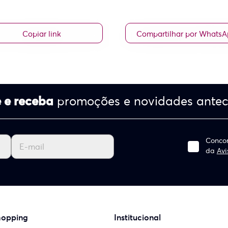
Copiar link
Compartilhar por Whats
 e receba
promoções e novidades ante
Concor
da
Avi
hopping
Institucional