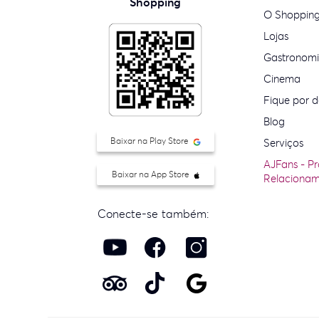
Shopping
O Shoppin
Lojas
Gastronom
Cinema
Fique por d
Blog
Baixar na Play Store
Serviços
AJFans - P
Baixar na App Store
Relaciona
Conecte-se também: