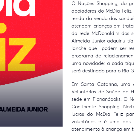
O Nações Shopping, do gr
apoiadores do McDia Feliz,
renda da venda dos sanduíc
atendem crianças em trata
da rede McDonald ‘s dos s
Almeida Junior adquiriu tíq
lanche que podem ser res
programa de relacionamen
uma novidade: a cada tíqu
será destinado para o Rio 
Em Santa Catarina, uma d
Voluntários de Saúde do H
sede em Florianópolis. O 
Continente Shopping, Nort
lucros do McDia Feliz pa
voluntários e é uma das p
atendimento à criança em 