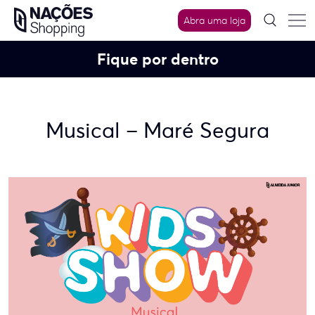
Skip
Abra uma loja
to
content
Fique por dentro
Musical – Maré Segura