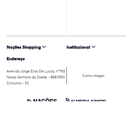
Nações Shopping
Institucional
Endereço
Avenida Jorge Elias De Lucca, n°765
Como chegar
Nossa Senhora da Salete - 88813901
Criciúma - SC
© 2026 Almeida Junior, Inc. Todos os direitos reservados. Almeida
Junior Shopping Centers S.A. CNPJ: 32994401000109.