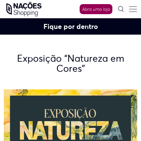
Skip
Abra uma loja
to
content
Fique por dentro
Exposição “Natureza em
Cores”