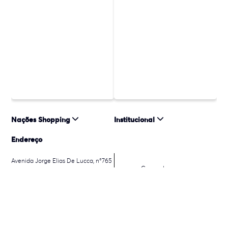
Nações Shopping
Institucional
Endereço
Avenida Jorge Elias De Lucca, n°765
Como chegar
Nossa Senhora da Salete - 88813901
Criciúma - SC