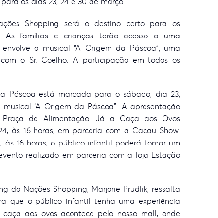
para os dias 23, 24 e 30 de março
ões Shopping será o destino certo para os
. As famílias e crianças terão acesso a uma
 envolve o musical “A Origem da Páscoa”, uma
com o Sr. Coelho. A participação em todos os
a Páscoa está marcada para o sábado, dia 23,
 musical “A Origem da Páscoa”. A apresentação
a Praça de Alimentação. Já a Caça aos Ovos
24, às 16 horas, em parceria com a Cacau Show.
 às 16 horas, o público infantil poderá tomar um
evento realizado em parceria com a loja Estação
g do Nações Shopping, Marjorie Prudlik, ressalta
 que o público infantil tenha uma experiência
al caça aos ovos acontece pelo nosso mall, onde