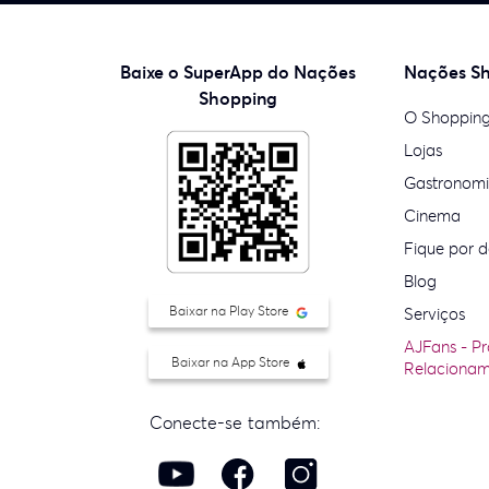
Baixe o SuperApp do Nações
Nações S
Shopping
O Shoppin
Lojas
Gastronom
Cinema
Fique por d
Blog
Baixar na Play Store
Serviços
AJFans - P
Baixar na App Store
Relaciona
Conecte-se também: