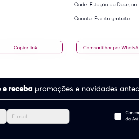
Onde: Estação do Doce, no
Quanto: Evento gratuito.
Copiar link
Compartilhar por Whats
 e receba
promoções e novidades ante
Concor
da
Avi