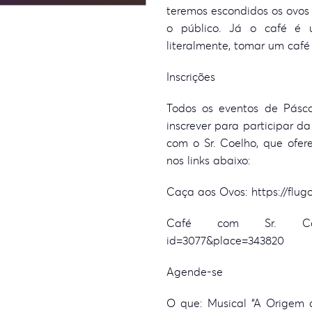
teremos escondidos os ovos
o público. Já o café é
literalmente, tomar um café
Inscrições
Todos os eventos de Pásco
inscrever para participar d
com o Sr. Coelho, que ofer
nos links abaixo:
Caça aos Ovos: https://flu
Café com Sr. Coelho
id=3077&place=343820
Agende-se
O que: Musical “A Origem