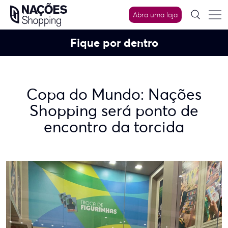
Skip
Abra uma loja
to
content
Fique por dentro
Copa do Mundo: Nações
Shopping será ponto de
encontro da torcida