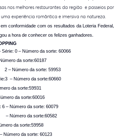
sas nos melhores restaurantes da região e passeios por
o uma experiência romântica e imersiva na natureza.
 em conformidade com os resultados da Loteria Federal,
egou a hora de conhecer os felizes ganhadores.
OPPING
Série: 0 – Número da sorte: 60066
 Número da sorte:60187
2 – Número da sorte: 59953
rie:3 – Número da sorte:60660
úmero da sorte:59931
Número da sorte:60016
: 6 – Número da sorte: 60079
– Número da sorte:60582
Número da sorte:59958
9 – Número da sorte: 60123