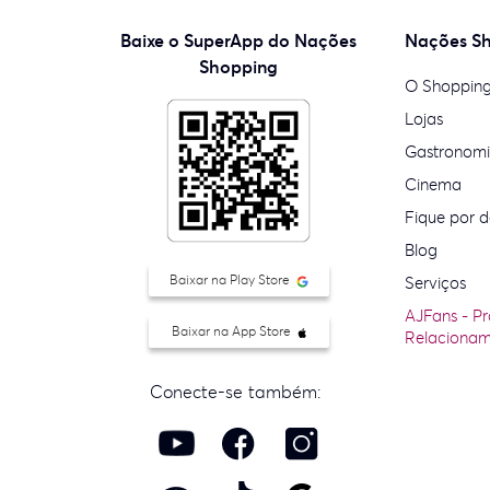
Baixe o SuperApp do Nações
Nações S
Shopping
O Shoppin
Lojas
Gastronom
Cinema
Fique por d
Blog
Baixar na Play Store
Serviços
AJFans - P
Baixar na App Store
Relaciona
Conecte-se também: