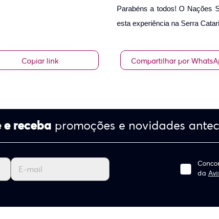
Parabéns a todos! O Nações Sh
esta experiência na Serra Cata
Copiar link
Compartilhar por Whats
 e receba
promoções e novidades ante
Concor
da
Avi