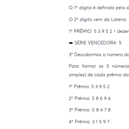
O 1º dígito é definido pel
O 2º dígito vem da Loteria
1º PRÊMIO:
5 3 9
5
2 ↑ deze
➡️ SÉRIE VENCEDORA: 5
3° Descobrimos o número da
Para formar os 5 números
simples) de cada prêmio da 
1º Prêmio: 5 3 9 5
2
2º Prêmio: 5 8 6 9
4
3º Prêmio: 0 8 4 7
8
4º Prêmio: 3 1 5 9
7