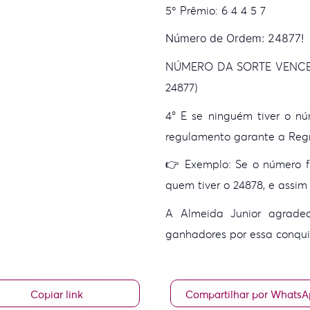
5º Prêmio: 6 4 4 5
7
Número de Ordem: 24877!
NÚMERO DA SORTE VENCED
24877)
4° E se ninguém tiver o n
regulamento garante a Reg
👉 Exemplo: Se o número fi
quem tiver o 24878, e assim
A Almeida Junior agrade
ganhadores por essa conqui
Copiar link
Compartilhar por Whats