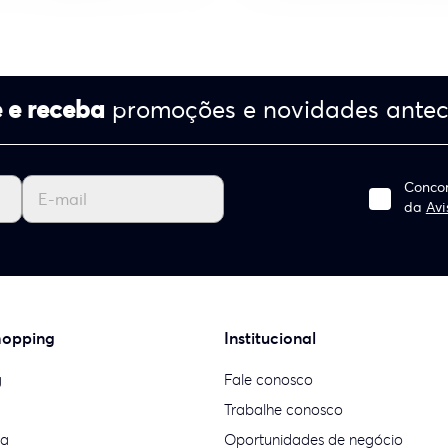
 e receba
promoções e novidades ante
Concor
da
Avi
hopping
Institucional
g
Fale conosco
Trabalhe conosco
ia
Oportunidades de negócio