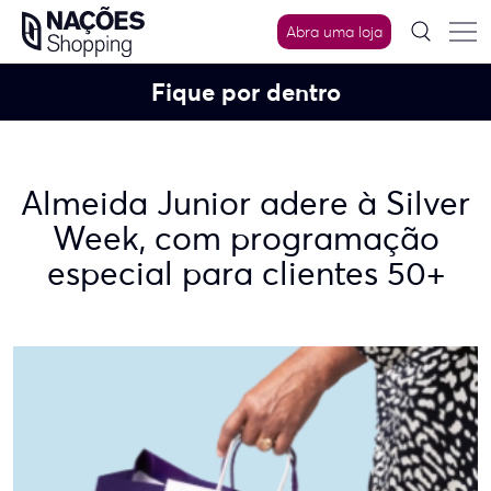
Skip
Abra uma loja
to
content
Fique por dentro
Almeida Junior adere à Silver
Week, com programação
especial para clientes 50+