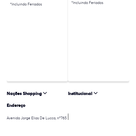
*Incluindo Feriados
*Incluindo Feriados
Nações Shopping
Institucional
Endereço
Avenida Jorge Elias De Lucca, n°765
Como chegar
Nossa Senhora da Salete - 88813901
Criciúma - SC